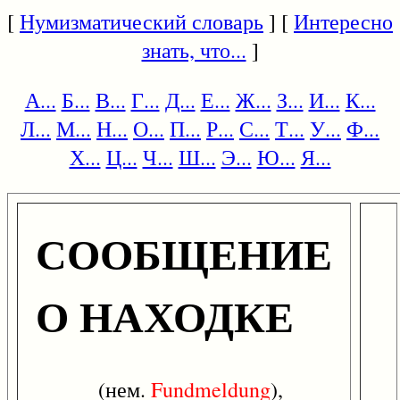
[
Нумизматический словарь
] [
Интересно
знать, что...
]
А...
Б...
В...
Г...
Д...
Е...
Ж...
З...
И...
К...
Л...
М...
Н...
О...
П...
Р...
С...
Т...
У...
Ф...
Х...
Ц...
Ч...
Ш...
Э...
Ю...
Я...
СООБЩЕНИЕ
О НАХОДКЕ
(нем.
Fundmeldung
),