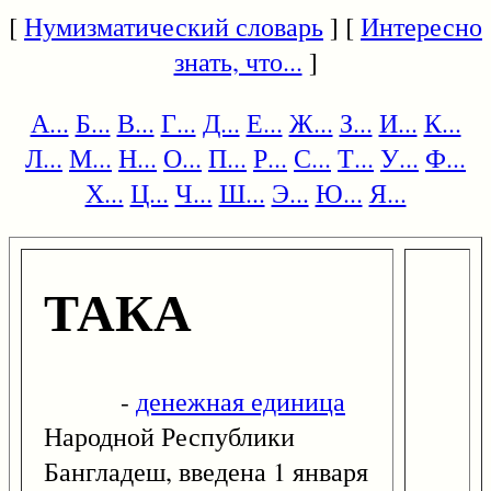
[
Нумизматический словарь
] [
Интересно
знать, что...
]
А...
Б...
В...
Г...
Д...
Е...
Ж...
З...
И...
К...
Л...
М...
Н...
О...
П...
Р...
С...
Т...
У...
Ф...
Х...
Ц...
Ч...
Ш...
Э...
Ю...
Я...
ТАКА
-
денежная единица
Народной Республики
Бангладеш, введена 1 января