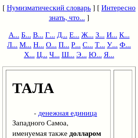
[
Нумизматический словарь
] [
Интересно
знать, что...
]
А...
Б...
В...
Г...
Д...
Е...
Ж...
З...
И...
К...
Л...
М...
Н...
О...
П...
Р...
С...
Т...
У...
Ф...
Х...
Ц...
Ч...
Ш...
Э...
Ю...
Я...
ТАЛА
-
денежная единица
Западного Самоа,
долларом
именуемая также