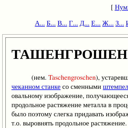
[
Нум
А...
Б...
В...
Г...
Д...
Е...
Ж...
З...
ТАШЕНГРОШЕН
(нем.
Taschengroschen
), устарев
чеканном станке
со сменными
штемпе
овальному изображение, получающееся
продольное растяжение металла в проц
было поэтому слегка придавать изобр
т.о. выровнять продольное растяжение.