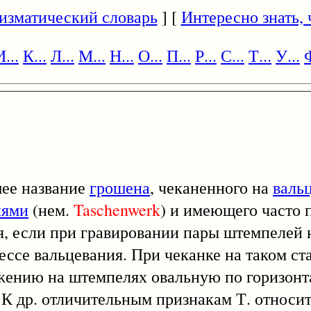
изматический словарь
] [
Интересно знать, ч
И...
К...
Л...
М...
Н...
О...
П...
Р...
С...
Т...
У...
Ф
шее название
грошена
, чеканенного на
валь
лями
(нем.
Taschenwerk
) и имеющего часто
, если при гравировании пары штемпелей 
ессе вальцевания. При чеканке на таком ст
ажению на штемпелях овальную по горизонт
 К др. отличительным признакам Т. относит