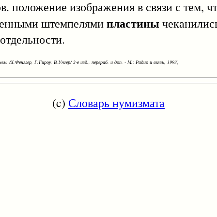
в. положение изображения в связи с тем, чт
пластины
сменными штемпелями
чеканились
 отдельности.
ем. /Х.Фенглер, Г.Гироу, В.Унгер/ 2-е изд., перераб. и доп. - М.: Радио и связь, 1993)
(c)
Словарь нумизмата