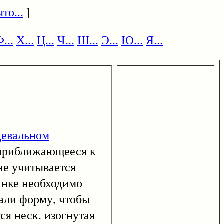
то...
]
...
Х...
Ц...
Ч...
Ш...
Э...
Ю...
Я...
цевальном
 приближающееся к
не учитывается
анке необходимо
али форму, чтобы
ся неск. изогнутая