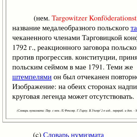
(нем.
Targowitzer
Konföderationst
название медалеобразного польского
т
чеканенного членами Тарговицкой ко
1792 г., реакционного заговора польск
против прогрессив. конституции, прин
польским сеймом в мае 1791. Теми же
штемпелями
он был отчеканен повторно
Изображение: на обеих сторонах надпи
круговая легенда может отсутствовать.
(Словарь нумизмата: Пер. с нем. /Х.Фенглер, Г.Гироу, В.Унгер/ 2-е изд., перераб. и доп. - 
(c)
Словарь нумизмата