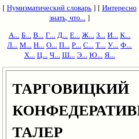
[
Нумизматический словарь
] [
Интересно
знать, что...
]
А...
Б...
В...
Г...
Д...
Е...
Ж...
З...
И...
К...
Л...
М...
Н...
О...
П...
Р...
С...
Т...
У...
Ф...
Х...
Ц...
Ч...
Ш...
Э...
Ю...
Я...
ТАРГОВИЦКИЙ
КОНФЕДЕРАТИ
ТАЛЕР