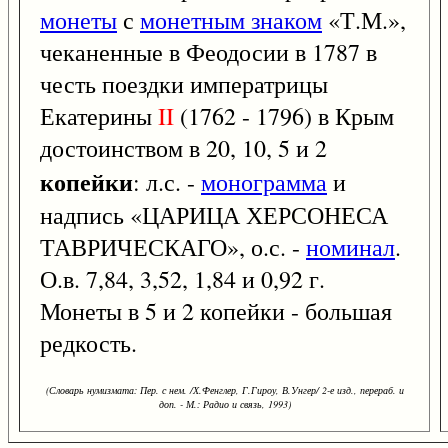
монеты
с
монетным знаком
«Т.М.»,
чеканенные в Феодосии в 1787 в
честь поездки императрицы
Екатерины
II
(1762 - 1796) в Крым
достоинством в 20, 10, 5 и 2
копейки
: л.с. -
монограмма
и
надпись «ЦАРИЦА ХЕРСОНЕСА
ТАВРИЧЕСКАГО», о.с. -
номинал
.
О.в. 7,84, 3,52, 1,84 и 0,92 г.
Монеты в 5 и 2 копейки - большая
редкость.
(Словарь нумизмата: Пер. с нем. /Х.Фенглер, Г.Гироу, В.Унгер/ 2-е изд., перераб. и
доп. - М.: Радио и связь, 1993)