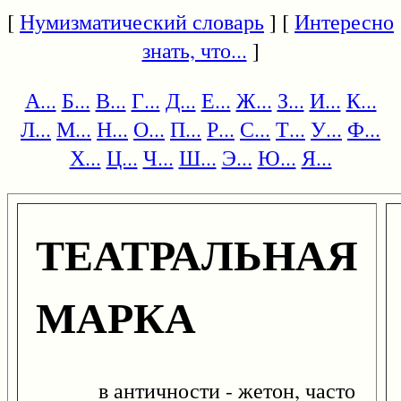
[
Нумизматический словарь
] [
Интересно
знать, что...
]
А...
Б...
В...
Г...
Д...
Е...
Ж...
З...
И...
К...
Л...
М...
Н...
О...
П...
Р...
С...
Т...
У...
Ф...
Х...
Ц...
Ч...
Ш...
Э...
Ю...
Я...
ТЕАТРАЛЬНАЯ
МАРКА
в античности - жетон, часто