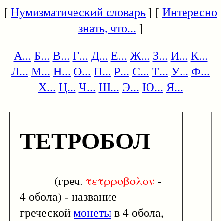
[
Нумизматический словарь
] [
Интересно
знать, что...
]
А...
Б...
В...
Г...
Д...
Е...
Ж...
З...
И...
К...
Л...
М...
Н...
О...
П...
Р...
С...
Т...
У...
Ф...
Х...
Ц...
Ч...
Ш...
Э...
Ю...
Я...
ТЕТРОБОЛ
(греч.
τετρροβολον
-
4 обола) - название
греческой
монеты
в 4 обола,