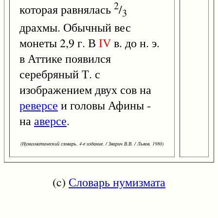
2
которая равнялась
/
3
драхмы. Обычный вес
монеты 2,9 г. В
IV
в. до н. э.
в Аттике появился
серебряный Т. с
изображением двух сов на
реверсе
и головы Афины -
на
аверсе
.
(Нумизматический словарь. 4-е издание. / Зварич В.В. / Львов, 1980)
(c)
Словарь нумизмата