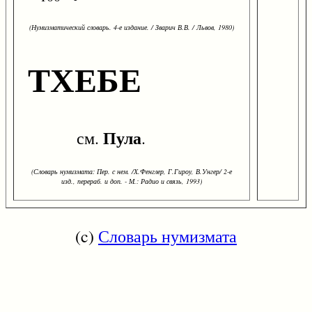
(Нумизматический словарь. 4-е издание. / Зварич В.В. / Львов, 1980)
ТХЕБЕ
Пула
см.
.
(Словарь нумизмата: Пер. с нем. /Х.Фенглер, Г.Гироу, В.Унгер/ 2-е
изд., перераб. и доп. - М.: Радио и связь, 1993)
(c)
Словарь нумизмата