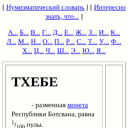
[
Нумизматический словарь
] [
Интересно
знать, что...
]
А...
Б...
В...
Г...
Д...
Е...
Ж...
З...
И...
К...
Л...
М...
Н...
О...
П...
Р...
С...
Т...
У...
Ф...
Х...
Ц...
Ч...
Ш...
Э...
Ю...
Я...
ТХЕБЕ
- разменная
монета
Республики Ботсвана, равна
1
/
пулы.
100