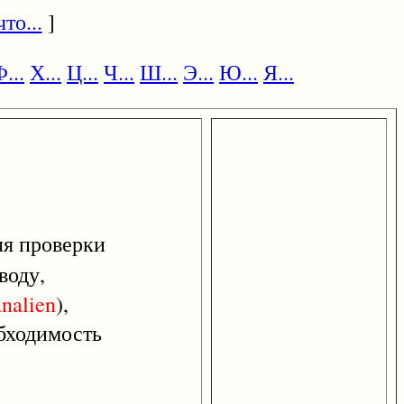
то...
]
...
Х...
Ц...
Ч...
Ш...
Э...
Ю...
Я...
я проверки
воду,
nalien
),
обходимость