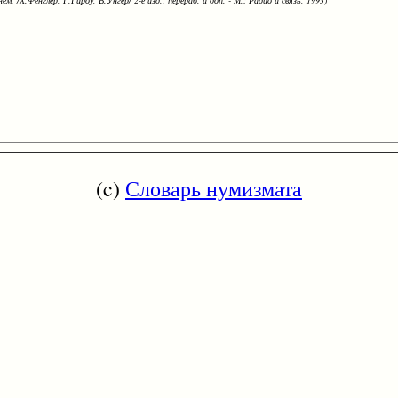
ем. /Х.Фенглер, Г.Гироу, В.Унгер/ 2-е изд., перераб. и доп. - М.: Радио и связь, 1993)
(c)
Словарь нумизмата