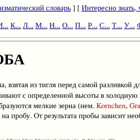
изматический словарь
] [
Интересно знать, ч
И...
К...
Л...
М...
Н...
О...
П...
Р...
С...
Т...
У...
Ф
ОБА
зятая из тигля перед самой разливкой дл
ыливают с определенной высоты в холодную 
бразуются мелкие зерна (нем.
Kornchen
,
Gra
на пробу. От результата пробы зависит не