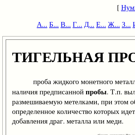
[
Нум
А...
Б...
В...
Г...
Д...
Е...
Ж...
З...
ТИГЕЛЬНАЯ ПР
проба жидкого монетного металла, в
пробы
наличия предписанной
. Т.п. в
размешиваемую метелками, при этом о
определенное количество которых идет 
добавления драг. металла или меди.