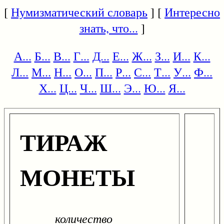
[
Нумизматический словарь
] [
Интересно
знать, что...
]
А...
Б...
В...
Г...
Д...
Е...
Ж...
З...
И...
К...
Л...
М...
Н...
О...
П...
Р...
С...
Т...
У...
Ф...
Х...
Ц...
Ч...
Ш...
Э...
Ю...
Я...
ТИРАЖ
МОНЕТЫ
количество