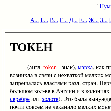
[
Нум
А...
Б...
В...
Г...
Д...
Е...
Ж...
З...
ТОКЕН
(англ.
token
- знак),
марка
, как 
возникла в связи с нехваткой мелких м
запрещалась властями разл. стран. Пе
большом кол-ве в Англии и в колониях 
серебре
или
золоте
). Это была вынужде
почти совсем не чеканило мелких монет