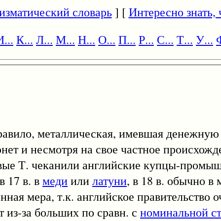
изматический словарь
] [
Интересно знать, ч
И...
К...
Л...
М...
Н...
О...
П...
Р...
С...
Т...
У...
Ф
правило, металлическая, имевшая денежную
онет и несмотря на свое частное происхожд
рвые Т. чеканили английские купцы-промы
в 17 в. в
меди
или
латуни
, в 18 в. обычно в
нная мера, т.к. английское правительство 
 из-за больших по сравн. с
номинальной с