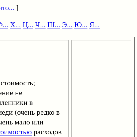
то...
]
...
Х...
Ц...
Ч...
Ш...
Э...
Ю...
Я...
 стоимость;
ение не
шленники в
 меди (очень редко в
очень мало или
тоимостью
расходов