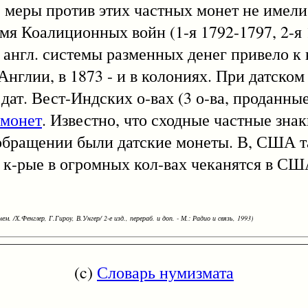
меры против этих частных монет не имели 
емя Коалиционных войн (1-я 1792-1797, 2-я 
о англ. системы разменных денег привело 
Англии, в 1873 - и в колониях. При датско
а дат. Вест-Индских о-вах (3 о-ва, проданн
 монет
. Известно, что сходные частные зна
обращении были датские монеты. В, США т
 к-рые в огромных кол-вах чеканятся в США в
ем. /Х.Фенглер, Г.Гироу, В.Унгер/ 2-е изд., перераб. и доп. - М.: Радио и связь, 1993)
(c)
Словарь нумизмата