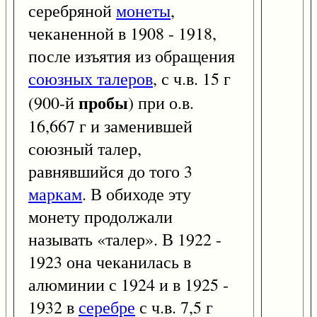
серебряной
монеты
,
чеканенной в 1908 - 1918,
после изъятия из обращения
союзных талеров
, с ч.в. 15 г
пробы
(900-й
) при о.в.
16,667 г и заменившей
союзный талер,
равнявшийся до того 3
маркам
. В обиходе эту
монету продолжали
называть «талер». В 1922 -
1923 она чеканилась в
алюминии с 1924 и в 1925 -
1932 в
серебре
с ч.в. 7,5 г