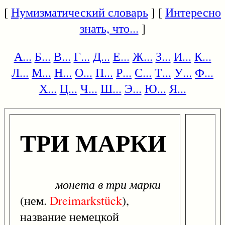
[
Нумизматический словарь
] [
Интересно
знать, что...
]
А...
Б...
В...
Г...
Д...
Е...
Ж...
З...
И...
К...
Л...
М...
Н...
О...
П...
Р...
С...
Т...
У...
Ф...
Х...
Ц...
Ч...
Ш...
Э...
Ю...
Я...
ТРИ МАРКИ
монета в три марки
(нем.
Dreimarkstück
),
название немецкой