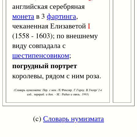
английская серебряная
монета
в 3
фартинга
,
чеканенная Елизаветой
I
(1558 - 1603); по внешнему
виду совпадала с
шестипенсовиком
;
погрудный портрет
королевы, рядом с ним роза.
(Словарь нумизмата: Пер. с нем. /Х.Фенглер, Г.Гироу, В.Унгер/ 2-е
изд., перераб. и доп. - М.: Радио и связь, 1993)
(c)
Словарь нумизмата