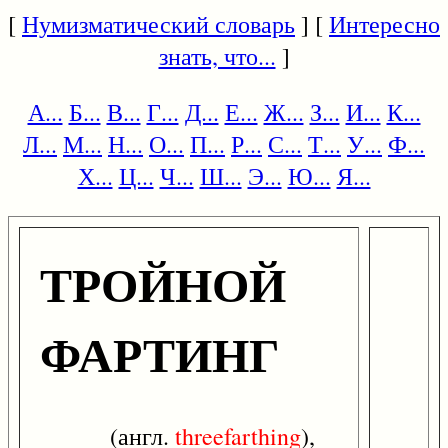
[
Нумизматический словарь
] [
Интересно
знать, что...
]
А...
Б...
В...
Г...
Д...
Е...
Ж...
З...
И...
К...
Л...
М...
Н...
О...
П...
Р...
С...
Т...
У...
Ф...
Х...
Ц...
Ч...
Ш...
Э...
Ю...
Я...
ТРОЙНОЙ
ФАРТИНГ
(англ.
threefarthing
),