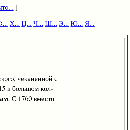
то...
]
...
Х...
Ц...
Ч...
Ш...
Э...
Ю...
Я...
ого, чеканенной с
715 в большом кол-
рам
. С 1760 вместо