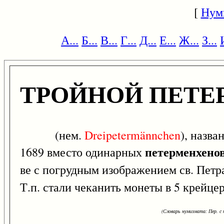
[
Нум
А...
Б...
В...
Г...
Д...
Е...
Ж...
З...
ТРОЙНОЙ ПЕТЕ
(нем.
Dreipetermännchen
), назва
петерменхено
1689 вместо одинарных
ве с погрудным изображением св. Петр
Т.п. стали чеканить монеты в 5 крейце
(Словарь нумизмата: Пер. с н