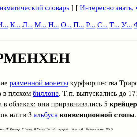
изматический словарь
] [
Интересно знать, ч
И...
К...
Л...
М...
Н...
О...
П...
Р...
С...
Т...
У...
Ф
РМЕНХЕН
ние
разменной монеты
курфюршества Трирск
в
в плохом
биллоне
. Т.п. выпускались до 1
крейце
а в облаках; они приравнивались 5
конвенционной стопы
ров или в 3
альбуса
.
ем. /Х.Фенглер, Г.Гироу, В.Унгер/ 2-е изд., перераб. и доп. - М.: Радио и связь, 1993)