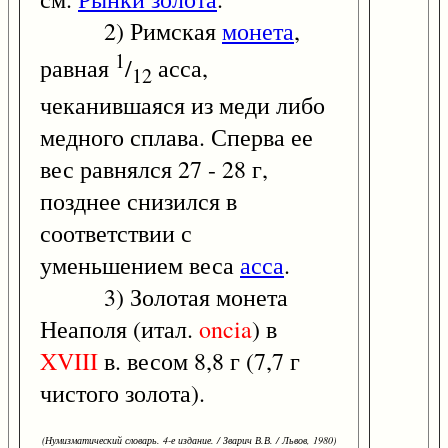
2) Римская
монета
,
1
равная
/
асса,
12
чеканившаяся из меди либо
медного сплава. Сперва ее
вес равнялся 27 - 28 г,
позднее снизился в
соответствии с
уменьшением веса
асса
.
3) Золотая монета
Неаполя (итал.
oncia
) в
XVIII
в. весом 8,8 г (7,7 г
чистого золота).
(Нумизматический словарь. 4-е издание. / Зварич В.В. / Львов, 1980)