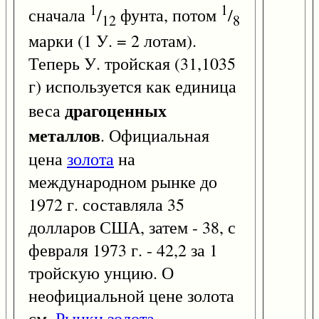
1
1
сначала
/
фунта, потом
/
12
8
марки (1 У. = 2 лотам).
Теперь У. тройская (31,1035
г) используется как единица
драгоценных
веса
металлов
. Официальная
цена
золота
на
международном рынке до
1972 г. составляла 35
долларов США, затем - 38, с
февраля 1973 г. - 42,2 за 1
тройскую унцию. О
неофициальной цене золота
см.
Рынки золота
.