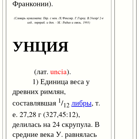
Франконии).
(Словарь нумизмата: Пер. с нем. /Х.Фенглер, Г.Гироу, В.Унгер/ 2-е
изд., перераб. и доп. - М.: Радио и связь, 1993)
УНЦИЯ
(лат.
uncia
).
1) Единица веса у
древних римлян,
1
составлявшая
/
либры
, т.
12
е. 27,28 г (327,45:12),
делилась на 24 скрупула. В
средние века У. равнялась