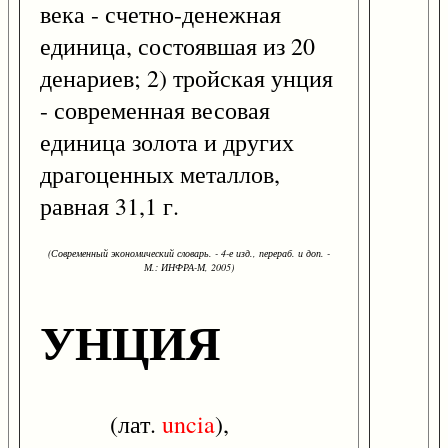
века - счетно-денежная
единица, состоявшая из 20
денариев; 2) тройская унция
- современная весовая
единица золота и других
драгоценных металлов,
равная 31,1 г.
(Современный экономический словарь. - 4-е изд., перераб. и доп. -
М.: ИНФРА-М, 2005)
УНЦИЯ
(лат.
uncia
),