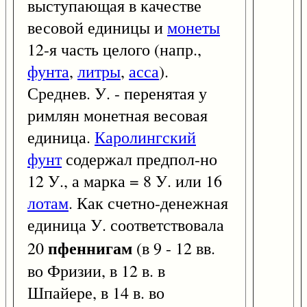
выступающая в качестве
весовой единицы и
монеты
12-я часть целого (напр.,
фунта
,
литры
,
асса
).
Среднев. У. - перенятая у
римлян монетная весовая
единица.
Каролингский
фунт
содержал предпол-но
12 У., а марка = 8 У. или 16
лотам
. Как счетно-денежная
единица У. соответствовала
пфеннигам
20
(в 9 - 12 вв.
во Фризии, в 12 в. в
Шпайере, в 14 в. во