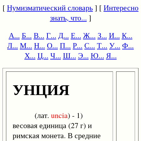
[
Нумизматический словарь
] [
Интересно
знать, что...
]
А...
Б...
В...
Г...
Д...
Е...
Ж...
З...
И...
К...
Л...
М...
Н...
О...
П...
Р...
С...
Т...
У...
Ф...
Х...
Ц...
Ч...
Ш...
Э...
Ю...
Я...
УНЦИЯ
(лат.
uncia
) - 1)
весовая единица (27 г) и
римская монета. В средние