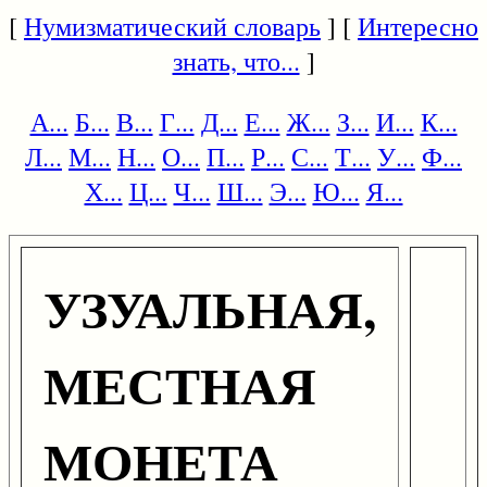
[
Нумизматический словарь
] [
Интересно
знать, что...
]
А...
Б...
В...
Г...
Д...
Е...
Ж...
З...
И...
К...
Л...
М...
Н...
О...
П...
Р...
С...
Т...
У...
Ф...
Х...
Ц...
Ч...
Ш...
Э...
Ю...
Я...
УЗУАЛЬНАЯ,
МЕСТНАЯ
МОНЕТА