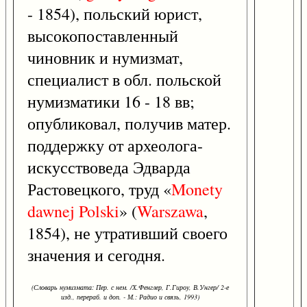
- 1854), польский юрист,
высокопоставленный
чиновник и нумизмат,
специалист в обл. польской
нумизматики 16 - 18 вв;
опубликовал, получив матер.
поддержку от археолога-
искусствоведа Эдварда
Растовецкого, труд «
Monety
dawnej
Polski
» (
Warszawa
,
1854), не утративший своего
значения и сегодня.
(Словарь нумизмата: Пер. с нем. /Х.Фенглер, Г.Гироу, В.Унгер/ 2-е
изд., перераб. и доп. - М.: Радио и связь, 1993)