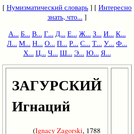
[
Нумизматический словарь
] [
Интересно
знать, что...
]
А...
Б...
В...
Г...
Д...
Е...
Ж...
З...
И...
К...
Л...
М...
Н...
О...
П...
Р...
С...
Т...
У...
Ф...
Х...
Ц...
Ч...
Ш...
Э...
Ю...
Я...
ЗАГУРСКИЙ
Игнаций
(
Ignacy
Zagorski
, 1788