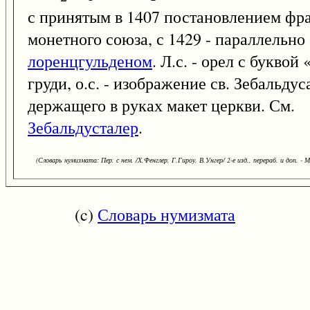
с принятым в 1407 постановлением фр
монетного союза, с 1429 - параллельно 
лоренцгульденом
. Л.с. - орел с буквой 
груди, о.с. - изображение св. Зебальдус
держащего в руках макет церкви. См.
Зебальдусталер
.
(Словарь нумизмата: Пер. с нем. /Х.Фенглер, Г.Гироу, В.Унгер/ 2-е изд., перераб. и доп. - М
(c)
Словарь нумизмата