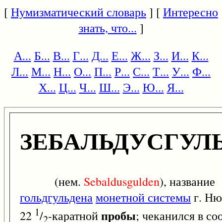
[
Нумизматический словарь
] [
Интересно
знать, что...
]
А...
Б...
В...
Г...
Д...
Е...
Ж...
З...
И...
К...
Л...
М...
Н...
О...
П...
Р...
С...
Т...
У...
Ф...
Х...
Ц...
Ч...
Ш...
Э...
Ю...
Я...
ЗЕБАЛЬДУСГУЛ
(нем.
Sebaldusgulden
), название
гольдгульдена
монетной системы
г. Ню
1
пробы
22
/
-каратной
; чеканился в со
2