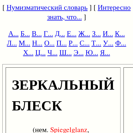
[
Нумизматический словарь
] [
Интересно
знать, что...
]
А...
Б...
В...
Г...
Д...
Е...
Ж...
З...
И...
К...
Л...
М...
Н...
О...
П...
Р...
С...
Т...
У...
Ф...
Х...
Ц...
Ч...
Ш...
Э...
Ю...
Я...
ЗЕРКАЛЬНЫЙ
БЛЕСК
(нем.
Spiegelglanz
,