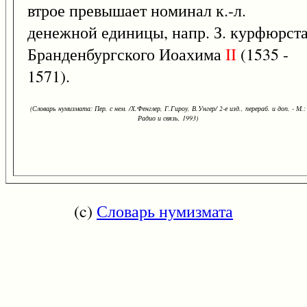
втрое превышает номинал к.-л.
денежной единицы, напр. З. курфюрст
Бранденбургского Иоахима
II
(1535 -
1571).
(Словарь нумизмата: Пер. с нем. /Х.Фенглер, Г.Гироу, В.Унгер/ 2-е изд., перераб. и доп. - М.:
Радио и связь, 1993)
(c)
Словарь нумизмата