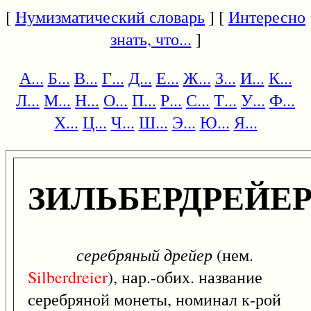
[
Нумизматический словарь
] [
Интересно
знать, что...
]
А...
Б...
В...
Г...
Д...
Е...
Ж...
З...
И...
К...
Л...
М...
Н...
О...
П...
Р...
С...
Т...
У...
Ф...
Х...
Ц...
Ч...
Ш...
Э...
Ю...
Я...
ЗИЛЬБЕРДРЕЙЕ
серебряный дрейер
(нем.
Silberdreier
), нар.-обих. название
серебряной монеты, номинал к-рой