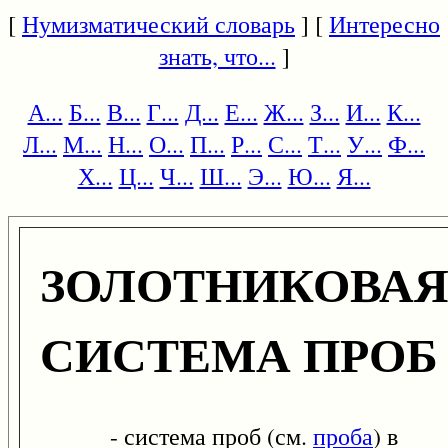
[
Нумизматический словарь
] [
Интересно
знать, что...
]
А...
Б...
В...
Г...
Д...
Е...
Ж...
З...
И...
К...
Л...
М...
Н...
О...
П...
Р...
С...
Т...
У...
Ф...
Х...
Ц...
Ч...
Ш...
Э...
Ю...
Я...
ЗОЛОТНИКОВА
СИСТЕМА ПРОБ
- система проб (см.
проба
) в