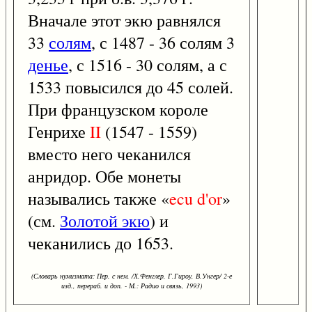
Вначале этот экю равнялся
33
солям
, с 1487 - 36 солям 3
денье
, с 1516 - 30 солям, а с
1533 повысился до 45 солей.
При французском короле
Генрихе
II
(1547 - 1559)
вместо него чеканился
анридор. Обе монеты
назывались также «
ecu
d'or
»
(см.
Золотой экю
) и
чеканились до 1653.
(Словарь нумизмата: Пер. с нем. /Х.Фенглер, Г.Гироу, В.Унгер/ 2-е
изд., перераб. и доп. - М.: Радио и связь, 1993)