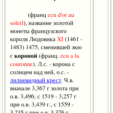
(франц
ecu
d'or
au
soleil
), название золотой
монеты французского
короля Людовика
XI
(1461 -
1483) 1475, сменившей экю
короной
с
(франц.
ecu
a
la
couronne
). Л.с. - корона с
солнцем над ней, о.с. -
лилиевидный крест
. Ч.в.
вначале 3,367 г золота при
о.в. 3,496; с 1519 - 3,257 г
при о.в. 3,439 г., с 1559 -
3,235 г при о.в. 3,376 г.