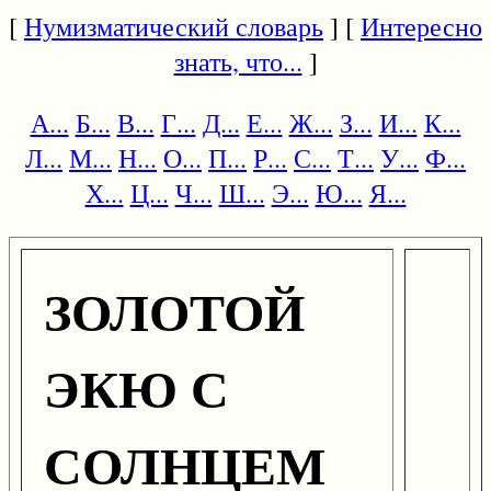
[
Нумизматический словарь
] [
Интересно
знать, что...
]
А...
Б...
В...
Г...
Д...
Е...
Ж...
З...
И...
К...
Л...
М...
Н...
О...
П...
Р...
С...
Т...
У...
Ф...
Х...
Ц...
Ч...
Ш...
Э...
Ю...
Я...
ЗОЛОТОЙ
ЭКЮ С
СОЛНЦЕМ