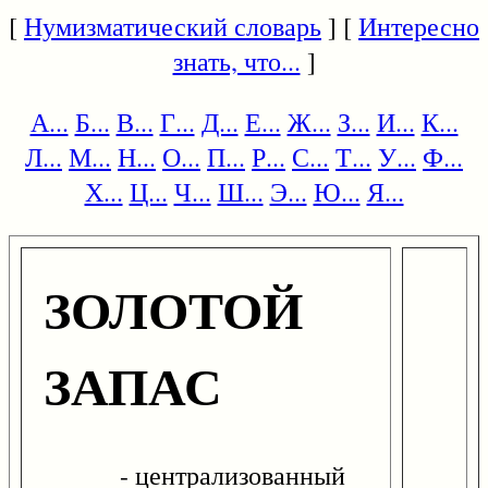
[
Нумизматический словарь
] [
Интересно
знать, что...
]
А...
Б...
В...
Г...
Д...
Е...
Ж...
З...
И...
К...
Л...
М...
Н...
О...
П...
Р...
С...
Т...
У...
Ф...
Х...
Ц...
Ч...
Ш...
Э...
Ю...
Я...
ЗОЛОТОЙ
ЗАПАС
- централизованный