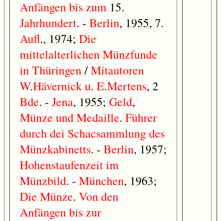
Anfängen
bis
zum
15.
Jahrhundert
. -
Berlin
, 1955, 7.
Aufl
., 1974;
Die
mittelalterlichen
Münzfunde
in
Thüringen
/
Mitautoren
W
.
Hävernick
u
.
E
.
Mertens
, 2
Bde
. -
Jena
, 1955;
Geld
,
Münze
und
Medaille
.
Führer
durch
dei
Schacsammlung
des
Münzkabinetts
. -
Berlin
, 1957;
Hohenstaufenzeit
im
Münzbild
. -
München
, 1963;
Die
Münze
.
Von
den
Anfängen
bis
zur