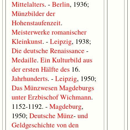
Mittelalters
. -
Berlin
, 1936;
Münzbilder
der
Hohenstaufenzeit
.
Meisterwerke
romanischer
Kleinkunst
. -
Leipzig
, 1938;
Die
deutsche
Renaissance
-
Medaille
.
Ein
Kulturbild
aus
der
ersten
Hälfte
des
16.
Jahrhunderts
. -
Leipzig
, 1950;
Das
Münzwesen
Magdeburgs
unter
Erzbischof
Wichmann
.
1152-1192. -
Magdeburg
,
1950;
Deutsche
Münz
-
und
Geldgeschichte
von
den