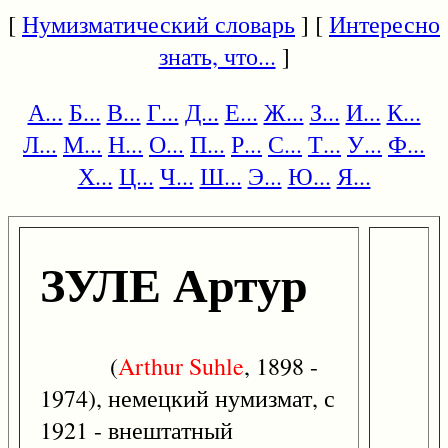
[
Нумизматический словарь
] [
Интересно
знать, что...
]
А...
Б...
В...
Г...
Д...
Е...
Ж...
З...
И...
К...
Л...
М...
Н...
О...
П...
Р...
С...
Т...
У...
Ф...
Х...
Ц...
Ч...
Ш...
Э...
Ю...
Я...
ЗУЛЕ Артур
(
Arthur
Suhle
, 1898 -
1974), немецкий нумизмат, с
1921 - внештатный