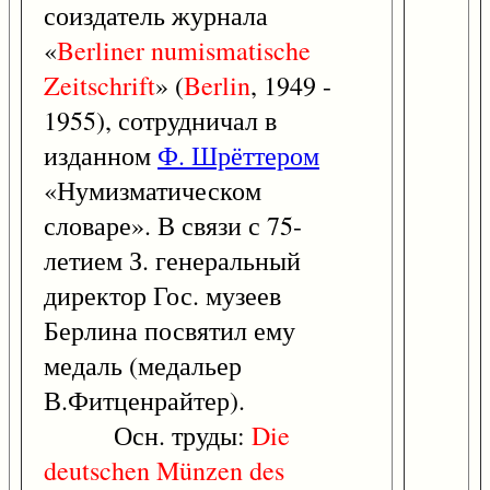
соиздатель журнала
«
Berliner
numismatische
Zeitschrift
» (
Berlin
, 1949 -
1955), сотрудничал в
изданном
Ф. Шрёттером
«Нумизматическом
словаре». В связи с 75-
летием З. генеральный
директор Гос. музеев
Берлина посвятил ему
медаль (медальер
В.Фитценрайтер).
Осн. труды:
Die
deutschen
Münzen
des