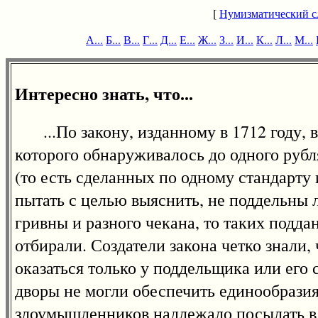
[
Нумизматический с
А...
Б...
В...
Г...
Д...
Е...
Ж...
З...
И...
К...
Л...
М...
Интересно знать, что...
...По закону, изданному в 1712 году, в
которого обнаруживалось до одного рубл
(то есть сделанных по одному стандарту
пытать с целью выяснить, не поддельны л
гривны и разного чекана, то таких подда
отбирали. Создатели закона четко знали,
оказаться только у поддельщика или его
дворы не могли обеспечить единообрази
злоумышленников надлежало посылать в 