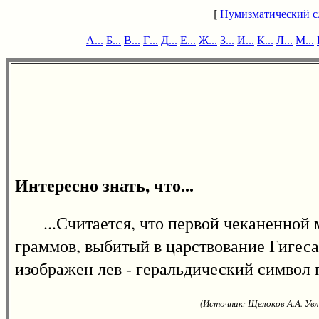
[
Нумизматический с
А...
Б...
В...
Г...
Д...
Е...
Ж...
З...
И...
К...
Л...
М...
Интересно знать, что...
...Считается, что первой чеканенной мо
граммов, выбитый в царствование Гигеса 
изображен лев - геральдический символ 
(Источник: Щелоков А.А. Увл