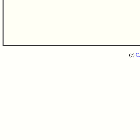
(c)
С