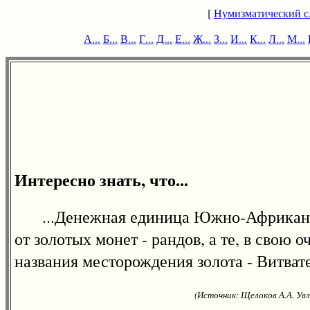
[
Нумизматический с
А...
Б...
В...
Г...
Д...
Е...
Ж...
З...
И...
К...
Л...
М...
Интересно знать, что...
...Денежная единица Южно-Африканской
от золотых монет - рандов, а те, в свою 
названия месторождения золота - Витват
(Источник: Щелоков А.А. Увл