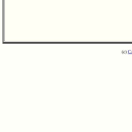
(c)
С