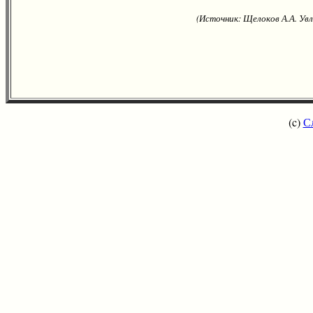
(Источник: Щелоков А.А. Увл
(c)
С