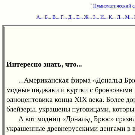
[
Нумизматический с
А...
Б...
В...
Г...
Д...
Е...
Ж...
З...
И...
К...
Л...
М...
Интересно знать, что...
...Американская фирма «Дональд Брюс»
модные пиджаки и куртки с бронзовыми 
одноцентовика конца XIX века. Более до
блейзеры, украшены пуговицами, котор
А вот модниц «Дональд Брюс» сразил н
украшенные древнерусскими денгами в 