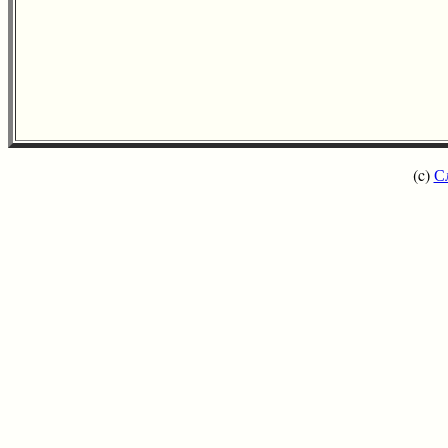
(c)
С