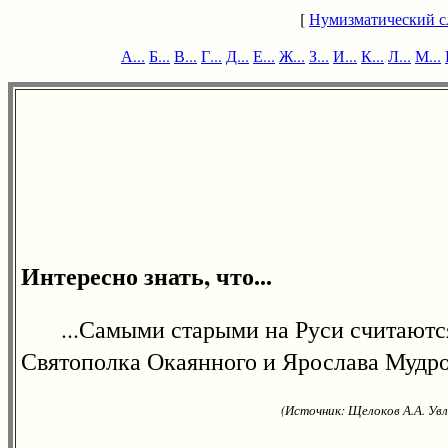
[
Нумизматический с
А...
Б...
В...
Г...
Д...
Е...
Ж...
З...
И...
К...
Л...
М...
Интересно знать, что...
...Самыми старыми на Руси считаются 
Святополка Окаянного и Ярослава Мудрог
(Источник: Щелоков А.А. Увл