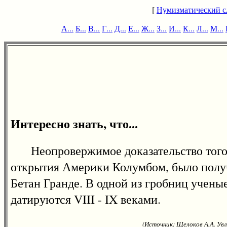
[
Нумизматический с
А...
Б...
В...
Г...
Д...
Е...
Ж...
З...
И...
К...
Л...
М...
Интересно знать, что...
Неопровержимое доказательство того, 
открытия Америки Колумбом, было получ
Бетан Гранде. В одной из гробниц учены
датируются VIII - IX веками.
(Источник: Щелоков А.А. Увл