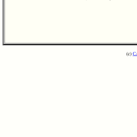
(c)
С