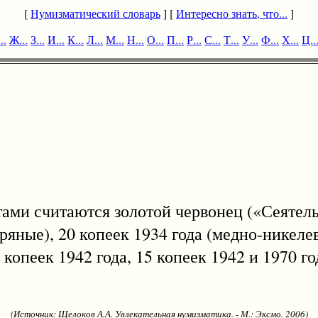
[
Нумизматический словарь
] [
Интересно знать, что...
]
..
Ж...
З...
И...
К...
Л...
М...
Н...
О...
П...
Р...
С...
Т...
У...
Ф...
Х...
Ц..
 считаются золотой червонец («Сеятель»)
ебряные), 20 копеек 1934 года (медно-никел
0 копеек 1942 года, 15 копеек 1942 и 1970 го
(Источник: Щелоков А.А. Увлекательная нумизматика. - М.: Эксмо. 2006)