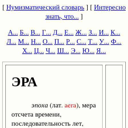
[
Нумизматический словарь
] [
Интересно
знать, что...
]
А...
Б...
В...
Г...
Д...
Е...
Ж...
З...
И...
К...
Л...
М...
Н...
О...
П...
Р...
С...
Т...
У...
Ф...
Х...
Ц...
Ч...
Ш...
Э...
Ю...
Я...
ЭРА
эпоха
(лат.
aera
), мера
отсчета времени,
последовательность лет,