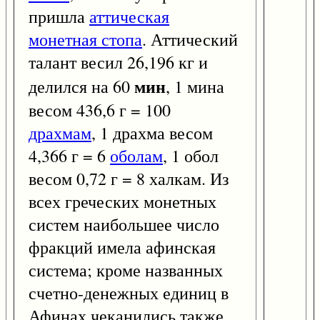
пришла
аттическая
монетная стопа
. Аттический
талант весил 26,196 кг и
мин
делился на 60
, 1 мина
весом 436,6 г = 100
драхмам
, 1 драхма весом
4,366 г = 6
оболам
, 1 обол
весом 0,72 г = 8 халкам. Из
всех греческих монетных
систем наибольшее число
фракций имела афинская
система; кроме названных
счетно-денежных единиц в
Афинах чеканились также