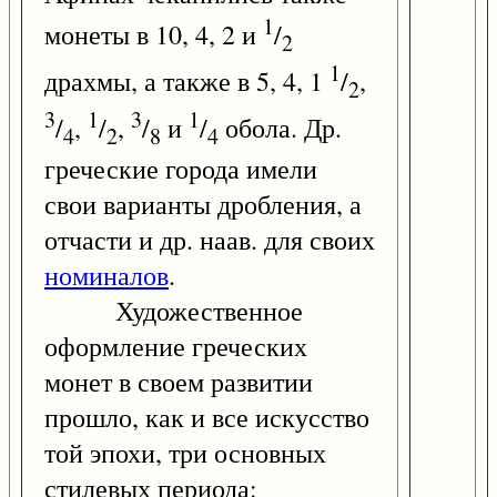
1
монеты в 10, 4, 2 и
/
2
1
драхмы, а также в 5, 4, 1
/
,
2
3
1
3
1
/
,
/
,
/
и
/
обола. Др.
4
2
8
4
греческие города имели
свои варианты дробления, а
отчасти и др. наав. для своих
номиналов
.
Художественное
оформление греческих
монет в своем развитии
прошло, как и все искусство
той эпохи, три основных
стилевых периода: