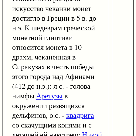
искусство чеканки монет
достигло в Греции в 5 в. до
н.э. К шедеврам греческой
монетной глиптики
относится монета в 10
драхм, чеканенная в
Сиракузах в честь победы
этого города над Афинами
(412 до н.э.): л.с. - голова
нимфы
Аретузы
в
окружении резвящихся
дельфинов, о.с. -
квадрига
со скачущими конями и с
летящей ей навстречу
Никой