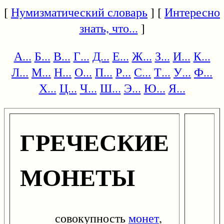
[
Нумизматический словарь
] [
Интересно
знать, что...
]
А...
Б...
В...
Г...
Д...
Е...
Ж...
З...
И...
К...
Л...
М...
Н...
О...
П...
Р...
С...
Т...
У...
Ф...
Х...
Ц...
Ч...
Ш...
Э...
Ю...
Я...
ГРЕЧЕСКИЕ
МОНЕТЫ
совокупность
монет
,