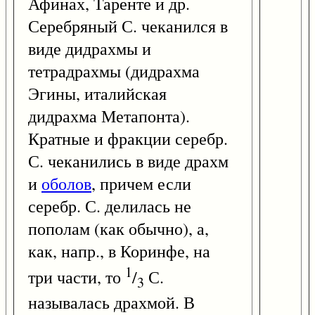
Афинах, Таренте и др.
Серебряный С. чеканился в
виде дидрахмы и
тетрадрахмы (дидрахма
Эгины, италийская
дидрахма Метапонта).
Кратные и фракции серебр.
С. чеканились в виде драхм
и
оболов
, причем если
серебр. С. делилась не
пополам (как обычно), а,
как, напр., в Коринфе, на
1
три части, то
/
С.
3
называлась драхмой. В