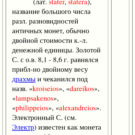
(лат.
stater
,
statera
),
название большого числа
разл. разновидностей
античных монет, обычно
двойной стоимости к.-л.
денежной единицы. Золотой
С. с о.в. 8,1 - 8,6 г. равнялся
прибл-но двойному весу
драхмы
и чеканился под
назв. «
kroiseios
», «
dareikos
»,
«
lampsakenos
»,
«
philippeios
», «
alexandreios
».
Электронный С. (см.
Электр
) известен как монета