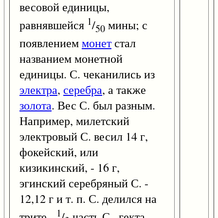
весовой единицы,
1
равнявшейся
/
мины; с
50
появлением
монет
стал
названием монетной
единицы. С. чеканились из
электра
,
серебра
, а также
золота
. Вес С. был разным.
Например, милетский
электровый С. весил 14 г,
фокейский, или
кизикинский, - 16 г,
эгинский серебряный С. -
12,12 г и т. п. С. делился на
1
трите -
/
часть С., гекта -