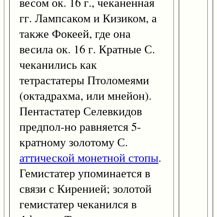
весом ок. 16 г., чеканенная
гг. Лампсаком и Кизиком, а
также Фокеей, где она
весила ок. 16 г. Кратные С.
чеканились как
тетрастатеры Птоломеями
(октадрахма, или мнейон).
Пентастатер Селевкидов
предпол-но равняется 5-
кратному золотому С.
аттической монетной стопы
.
Гемистатер упоминается в
связи с Киренией; золотой
гемистатер чеканился в