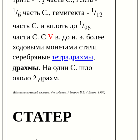
3
1
1
/
часть С., гемигекта -
/
6
12
1
часть С. и вплоть до
/
96
части С. С
V
в. до н. э. более
ходовыми монетами стали
серебряные
тетрадрахмы
,
драхмы
. На один С. шло
около 2 драхм.
(Нумизматический словарь. 4-е издание. / Зварич В.В. / Львов, 1980)
СТАТЕР