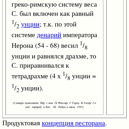
греко-римскую систему веса
С. был включен как равный
1
/
унции
; т.к. по этой
2
системе
денарий
императора
1
Нерона (54 - 68) весил
/
8
унции и равнялся драхме, то
С. приравнивался к
1
тетрадрахме (4 х
/
унции =
8
1
/
унции).
2
(Словарь нумизмата: Пер. с нем. /Х.Фенглер, Г.Гироу, В.Унгер/ 2-е
изд., перераб. и доп. - М.: Радио и связь, 1993)
Продуктовая
концепция ресторана
.