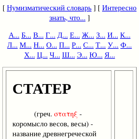
[
Нумизматический словарь
] [
Интересно
знать, что...
]
А...
Б...
В...
Г...
Д...
Е...
Ж...
З...
И...
К...
Л...
М...
Н...
О...
П...
Р...
С...
Т...
У...
Ф...
Х...
Ц...
Ч...
Ш...
Э...
Ю...
Я...
СТАТЕР
(греч.
στατηξ
-
коромысло весов, весы) -
название древнегреческой