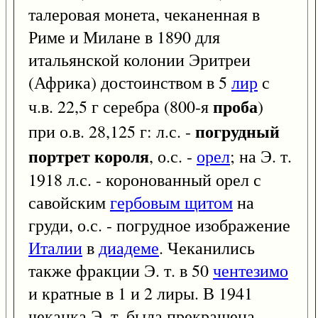
талеровая монета, чеканенная в
Риме и Милане в 1890 для
итальянской колонии Эритреи
(Африка) достоинством в 5
лир
с
проба
ч.в. 22,5 г серебра (800-я
)
погрудный
при о.в. 28,125 г: л.с. -
портрет короля
, о.с. -
орел
; на Э. т.
1918 л.с. - коронованный орел с
савойским
гербовым щитом
на
груди, о.с. - погрудное изображение
Италии
в
диадеме
. Чеканились
также фракции Э. т. в 50
чентезимо
и кратные в 1 и 2 лиры. В 1941
чеканка Э. т. была прекращена.