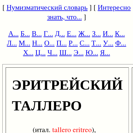
[
Нумизматический словарь
] [
Интересно
знать, что...
]
А...
Б...
В...
Г...
Д...
Е...
Ж...
З...
И...
К...
Л...
М...
Н...
О...
П...
Р...
С...
Т...
У...
Ф...
Х...
Ц...
Ч...
Ш...
Э...
Ю...
Я...
ЭРИТРЕЙСКИЙ
ТАЛЛЕРО
(итал.
tallero
eritreo
),