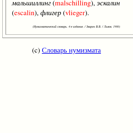
мальшиллинг
эскалин
(
malschilling
),
флигер
(
escalin
),
(
vlieger
).
(Нумизматический словарь. 4-е издание. / Зварич В.В. / Львов, 1980)
(c)
Словарь нумизмата