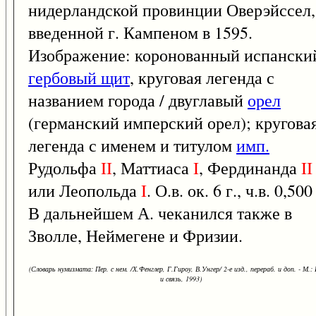
нидерландской провинции Оверэйссел,
введенной г. Кампеном в 1595.
Изображение: коронованный испански
гербовый щит
, круговая легенда с
названием города / двуглавый
орел
(германский имперский орел); кругова
легенда с именем и титулом
имп.
Рудольфа
II
, Маттиаса
I
, Фердинанда
II
или Леопольда
I
. О.в. ок. 6 г., ч.в. 0,500 
В дальнейшем А. чеканился также в
Зволле, Неймегене и Фризии.
(Словарь нумизмата: Пер. с нем. /Х.Фенглер, Г.Гироу, В.Унгер/ 2-е изд., перераб. и доп. - М.:
и связь, 1993)