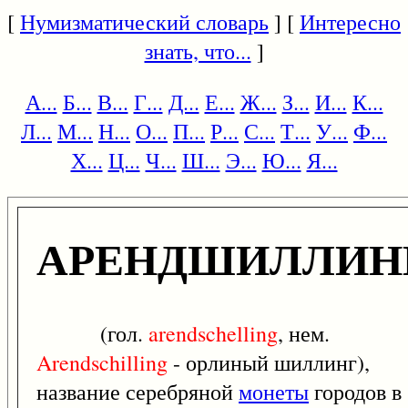
[
Нумизматический словарь
] [
Интересно
знать, что...
]
А...
Б...
В...
Г...
Д...
Е...
Ж...
З...
И...
К...
Л...
М...
Н...
О...
П...
Р...
С...
Т...
У...
Ф...
Х...
Ц...
Ч...
Ш...
Э...
Ю...
Я...
АРЕНДШИЛЛИН
(гол.
arendschelling
, нем.
Arendschilling
- орлиный шиллинг),
название серебряной
монеты
городов в