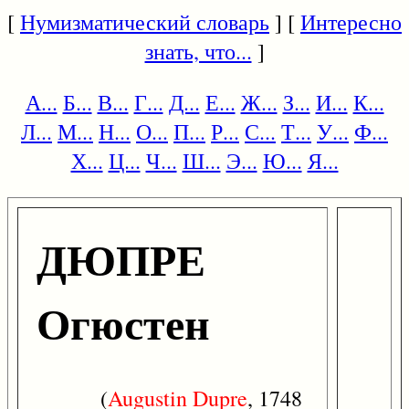
[
Нумизматический словарь
] [
Интересно
знать, что...
]
А...
Б...
В...
Г...
Д...
Е...
Ж...
З...
И...
К...
Л...
М...
Н...
О...
П...
Р...
С...
Т...
У...
Ф...
Х...
Ц...
Ч...
Ш...
Э...
Ю...
Я...
ДЮПРЕ
Огюстен
(
Augustin
Dupre
, 1748