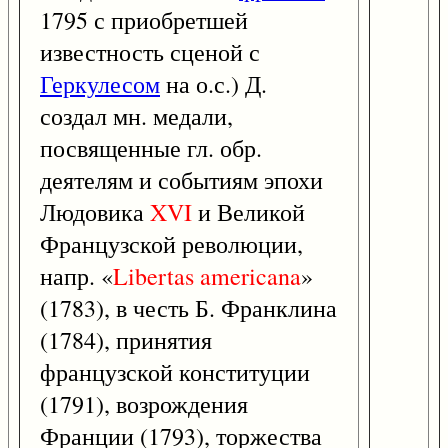
1795 с приобретшей
известность сценой с
Геркулесом
на о.с.) Д.
создал мн. медали,
посвященные гл. обр.
деятелям и событиям эпохи
Людовика
XVI
и Великой
Французской революции,
напр. «
Libertas
americana
»
(1783), в честь Б. Франклина
(1784), принятия
французской конституции
(1791), возрождения
Франции (1793), торжества