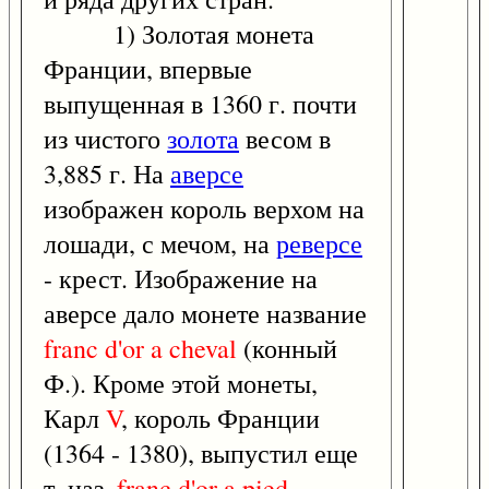
1) Золотая монета
Франции, впервые
выпущенная в 1360 г. почти
из чистого
золота
весом в
3,885 г. На
аверсе
изображен король верхом на
лошади, с мечом, на
реверсе
- крест. Изображение на
аверсе дало монете название
franc
d'or
a
cheval
(конный
Ф.). Кроме этой монеты,
Карл
V
, король Франции
(1364 - 1380), выпустил еще
т. наз.
franc
d'or
a
pied