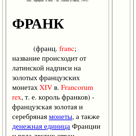
изд., перераб. и доп. - М.: Радио и связь, 1993)
ФРАНК
(франц.
franc
;
название происходит от
латинской надписи на
золотых французских
монетах
XIV
в.
Francorum
rex
, т. е. король франков) -
французская золотая и
серебряная
монеты
, а также
денежная единица
Франции
и ряда других стран.