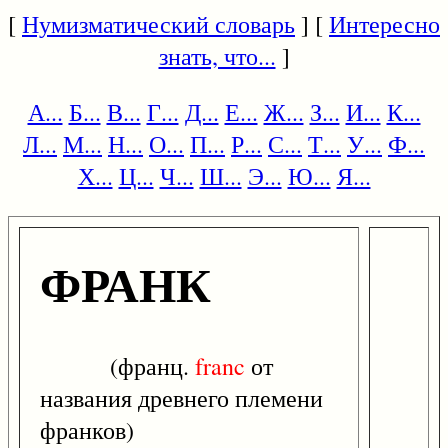
[
Нумизматический словарь
] [
Интересно
знать, что...
]
А...
Б...
В...
Г...
Д...
Е...
Ж...
З...
И...
К...
Л...
М...
Н...
О...
П...
Р...
С...
Т...
У...
Ф...
Х...
Ц...
Ч...
Ш...
Э...
Ю...
Я...
ФРАНК
(франц.
franc
от
названия древнего племени
франков)