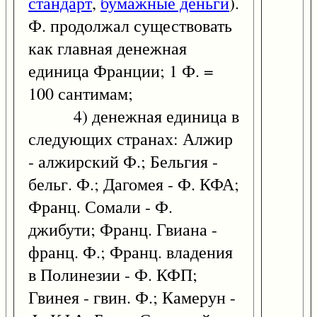
стандарт
,
бумажные деньги
).
Ф. продолжал существовать
как главная денежная
единица Франции; 1 Ф. =
100 сантимам;
4) денежная единица в
следующих странах: Алжир
- алжирский Ф.; Бельгия -
бельг. Ф.; Дагомея - Ф. КФА;
Франц. Сомали - Ф.
джибути; Франц. Гвиана -
франц. Ф.; Франц. владения
в Полинезии - Ф. КФП;
Гвинея - гвин. Ф.; Камерун -