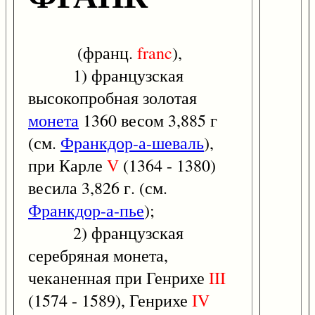
(франц.
franc
),
1) французская
высокопробная золотая
монета
1360 весом 3,885 г
(см.
Франкдор-а-шеваль
),
при Карле
V
(1364 - 1380)
весила 3,826 г. (см.
Франкдор-а-пье
);
2) французская
серебряная монета,
чеканенная при Генрихе
III
(1574 - 1589), Генрихе
IV