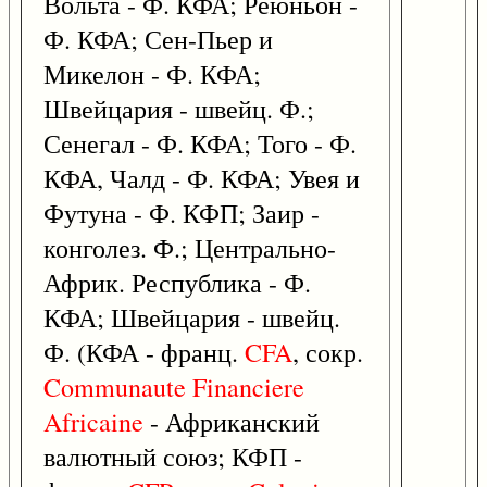
Вольта - Ф. КФА; Реюньон -
Ф. КФА; Сен-Пьер и
Микелон - Ф. КФА;
Швейцария - швейц. Ф.;
Сенегал - Ф. КФА; Того - Ф.
КФА, Чалд - Ф. КФА; Увея и
Футуна - Ф. КФП; Заир -
конголез. Ф.; Центрально-
Африк. Республика - Ф.
КФА; Швейцария - швейц.
Ф. (КФА - франц.
CFA
, сокр.
Communaute
Financiere
Africaine
- Африканский
валютный союз; КФП -