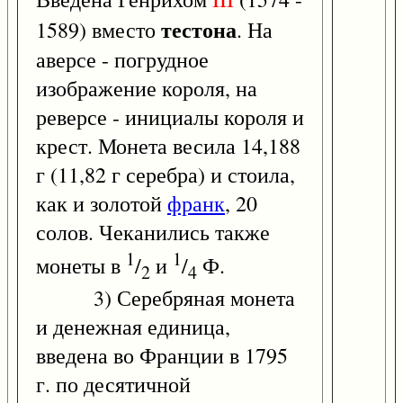
тестона
1589) вместо
. На
аверсе - погрудное
изображение короля, на
реверсе - инициалы короля и
крест. Монета весила 14,188
г (11,82 г серебра) и стоила,
как и золотой
франк
, 20
солов. Чеканились также
1
1
монеты в
/
и
/
Ф.
2
4
3) Серебряная монета
и денежная единица,
введена во Франции в 1795
г. по десятичной