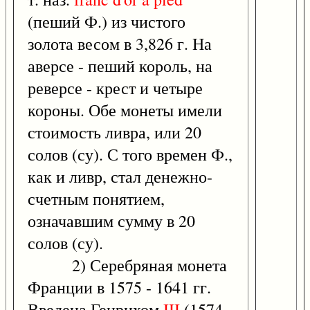
(пеший Ф.) из чистого
золота весом в 3,826 г. На
аверсе - пеший король, на
реверсе - крест и четыре
короны. Обе монеты имели
стоимость ливра, или 20
солов (су). С того времен Ф.,
как и ливр, стал денежно-
счетным понятием,
означавшим сумму в 20
солов (су).
2) Серебряная монета
Франции в 1575 - 1641 гг.
Введена Генрихом
III
(1574 -