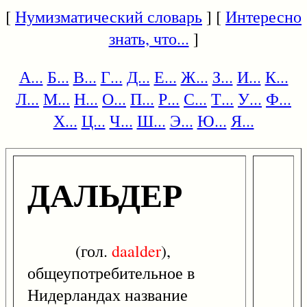
[
Нумизматический словарь
] [
Интересно
знать, что...
]
А...
Б...
В...
Г...
Д...
Е...
Ж...
З...
И...
К...
Л...
М...
Н...
О...
П...
Р...
С...
Т...
У...
Ф...
Х...
Ц...
Ч...
Ш...
Э...
Ю...
Я...
ДАЛЬДЕР
(гол.
daalder
),
общеупотребительное в
Нидерландах название