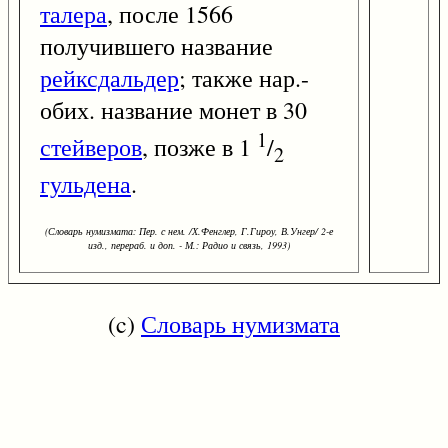
талера
, после 1566
получившего название
рейксдальдер
; также нар.-
обих. название монет в 30
1
стейверов
, позже в 1
/
2
гульдена
.
(Словарь нумизмата: Пер. с нем. /Х.Фенглер, Г.Гироу, В.Унгер/ 2-е
изд., перераб. и доп. - М.: Радио и связь, 1993)
(c)
Словарь нумизмата