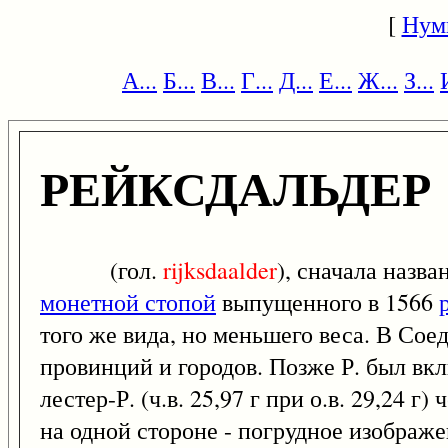
[
Нум
А...
Б...
В...
Г...
Д...
Е...
Ж...
З...
РЕЙКСДАЛЬДЕР
(гол.
rijksdaalder
), сначала назв
монетной стопой
выпущенного в 1566
того же вида, но меньшего веса. В Со
провинций и городов. Позже Р. был в
лестер-Р. (ч.в. 25,97 г при о.в. 29,24
на одной стороне - погрудное изображе