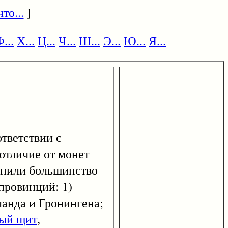
то...
]
...
Х...
Ц...
Ч...
Ш...
Э...
Ю...
Я...
ответствии с
в отличие от монет
канили большинство
провинций: 1)
сланда и Гронингена;
вый щит
,