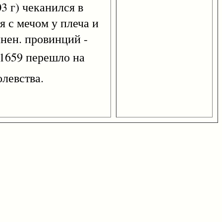
03 г) чеканился в
 с мечом у плеча и
нен. провинций -
 1659 перешло на
левства.