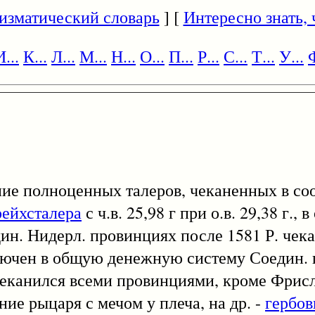
изматический словарь
] [
Интересно знать, ч
И...
К...
Л...
М...
Н...
О...
П...
Р...
С...
Т...
У...
Ф
ание полноценных талеров, чеканенных в со
рейхсталера
с ч.в. 25,98 г при о.в. 29,38 г., 
един. Нидерл. провинциях после 1581 Р. че
ключен в общую денежную систему Соедин. 
 г) чеканился всеми провинциями, кроме Фри
ние рыцаря с мечом у плеча, на др. -
гербо