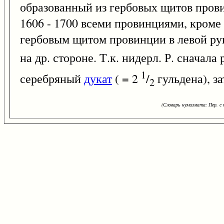
образованный из гербовых щитов провинци
1606 - 1700 всеми провинциями, кроме
гербовым щитом провинции в левой рук
на др. стороне. Т.к. нидерл. Р. сначала
1
серебряный
дукат
( = 2
/
гульдена), з
2
(Словарь нумизмата: Пер. с н