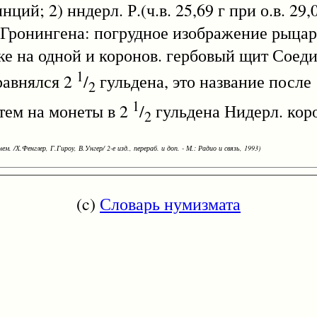
й; 2) нндерл. Р.(ч.в. 25,69 г при о.в. 29,
 Гронингена: погрудное изображение рыцаря
е на одной и коронов. гербовый щит Соеди
1
 равнялся 2
/
гульдена, это название после
2
1
атем на монеты в 2
/
гульдена Нидерл. коро
2
ем. /Х.Фенглер, Г.Гироу, В.Унгер/ 2-е изд., перераб. и доп. - М.: Радио и связь, 1993)
(c)
Словарь нумизмата