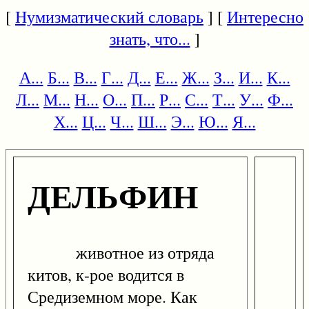
[
Нумизматический словарь
] [
Интересно
знать, что...
]
А...
Б...
В...
Г...
Д...
Е...
Ж...
З...
И...
К...
Л...
М...
Н...
О...
П...
Р...
С...
Т...
У...
Ф...
Х...
Ц...
Ч...
Ш...
Э...
Ю...
Я...
ДЕЛЬФИН
животное из отряда
китов, к-рое водится в
Средиземном море. Как