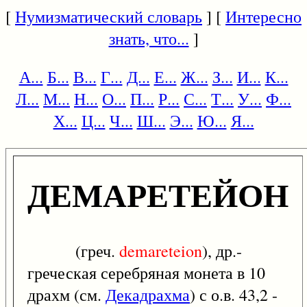
[
Нумизматический словарь
] [
Интересно
знать, что...
]
А...
Б...
В...
Г...
Д...
Е...
Ж...
З...
И...
К...
Л...
М...
Н...
О...
П...
Р...
С...
Т...
У...
Ф...
Х...
Ц...
Ч...
Ш...
Э...
Ю...
Я...
ДЕМАРЕТЕЙОН
(греч.
demareteion
), др.-
греческая серебряная монета в 10
драхм (см.
Декадрахма
) с о.в. 43,2 -