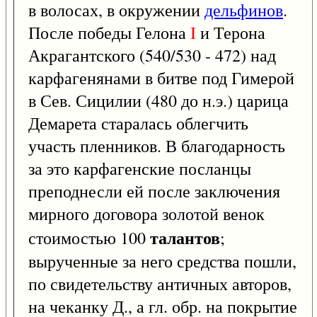
в волосах, в окружении
дельфинов
.
После победы Гелона
I
и Терона
Акрагантского (540/530 - 472) над
карфагенянами в битве под Гимерой
в Сев. Сицилии (480 до н.э.) царица
Демарета старалась облегчить
участь пленников. В благодарность
за это карфагенские посланцы
преподнесли ей после заключения
мирного договора золотой венок
талантов
стоимостью 100
;
вырученные за него средства пошли,
по свидетельству античных авторов,
на чеканку Д., а гл. обр. на покрытие