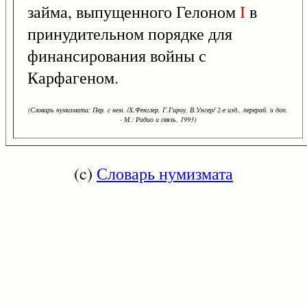
займа, выпущенного Гелоном
I
в
принудительном порядке для
финансирования войны с
Карфагеном.
(Словарь нумизмата: Пер. с нем. /Х.Фенглер, Г.Гироу, В.Унгер/ 2-е изд., перераб. и доп.
- М.: Радио и связь, 1993)
(c)
Словарь нумизмата