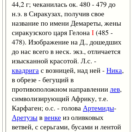
44,2 г; чеканилась ок. 480 - 479 до
н.э. в Сиракузах, получив свое
название по имени Демареты, жены
сиракузского царя Гелона
I
(485 -
478). Изображение на Д., дошедших
до нас всего в неск. экз., отличается
изысканной красотой. Л.с. -
квадрига
с возницей, над ней -
Ника
,
в обрезе - бегущий в
противоположном направлении
лев
,
символизирующий Африку, т.е.
Карфаген; о.с. - голова
Артемиды
-
Аретузы
в
венке
из оливковых
ветвей, с серьгами, бусами и лентой