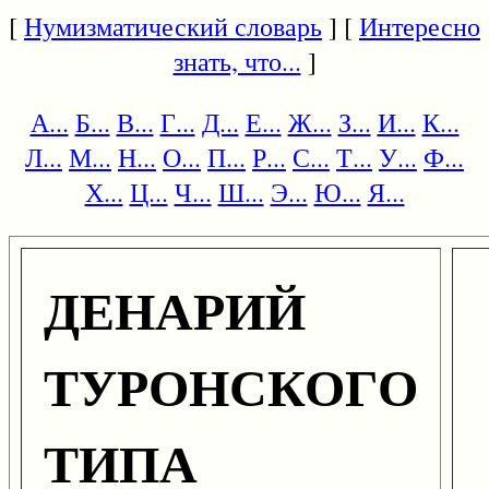
[
Нумизматический словарь
] [
Интересно
знать, что...
]
А...
Б...
В...
Г...
Д...
Е...
Ж...
З...
И...
К...
Л...
М...
Н...
О...
П...
Р...
С...
Т...
У...
Ф...
Х...
Ц...
Ч...
Ш...
Э...
Ю...
Я...
ДЕНАРИЙ
ТУРОНСКОГО
ТИПА