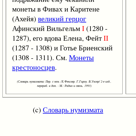
монеты в Фивах и Каритене
(Ахейя)
великий герцог
Афинский Вильгельм
I
(1280 -
1287), его вдова Елена, Фейт
II
(1287 - 1308) и Готье Бриенский
(1308 - 1311). См.
Монеты
крестоносцев
.
(Словарь нумизмата: Пер. с нем. /Х.Фенглер, Г.Гироу, В.Унгер/ 2-е изд.,
перераб. и доп. - М.: Радио и связь, 1993)
(c)
Словарь нумизмата