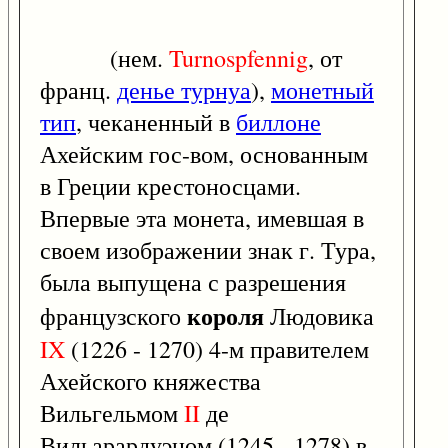
(нем.
Turnospfennig
, от
франц.
денье турнуа
),
монетный
тип
, чеканенный в
биллоне
Ахейским гос-вом, основанным
в Греции крестоносцами.
Впервые эта монета, имевшая в
своем изображении знак г. Тура,
была выпущена с разрешения
короля
французского
Людовика
IX
(1226 - 1270) 4-м правителем
Ахейского княжества
Вильгельмом
II
де
Вильарардуэном (1245 - 1278) в