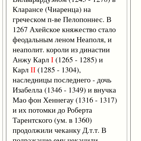
Кларансе (Чиаренца) на
греческом п-ве Пелопоннес. В
1267 Ахейское княжество стало
феодальным леном Неаполя, и
неаполит. короли из династии
Анжу Карл
I
(1265 - 1285) и
Карл
II
(1285 - 1304),
наследницы последнего - дочь
Изабелла (1346 - 1349) и внучка
Мао фон Хеннегау (1316 - 1317)
и их потомки до Роберта
Тарентского (ум. в 1360)
продолжили чеканку Д.т.т. В
подражание ему чеканили