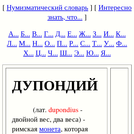
[
Нумизматический словарь
] [
Интересно
знать, что...
]
А...
Б...
В...
Г...
Д...
Е...
Ж...
З...
И...
К...
Л...
М...
Н...
О...
П...
Р...
С...
Т...
У...
Ф...
Х...
Ц...
Ч...
Ш...
Э...
Ю...
Я...
ДУПОНДИЙ
(лат.
dupondius
-
двойной вес, два веса) -
римская
монета
, которая