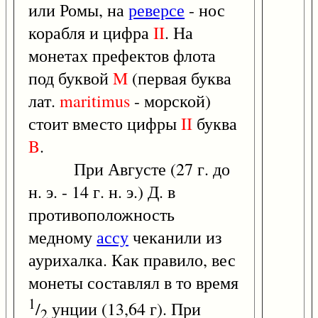
или Ромы, на
реверсе
- нос
корабля и цифра
II
. На
монетах префектов флота
под буквой
M
(первая буква
лат.
maritimus
- морской)
стоит вместо цифры
II
буква
B
.
При Августе (27 г. до
н. э. - 14 г. н. э.) Д. в
противоположность
медному
ассу
чеканили из
аурихалка. Как правило, вес
монеты составлял в то время
1
/
унции (13,64 г). При
2