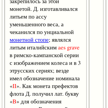
закрепилось за этой
монетой. Д. изготавливался
литьем по ассу
уменьшенного веса, а
чеканился по унциальной
монетной стопе
; являлся
литым италийским
aes
grave
в римско-кампанской серии
с изображением колеса и в 3
этрусских сериях; везде
имел обозначение номинала
«
II
». Как монета префектов
флота Д. получил лат. букву
«
B
» для обозначения