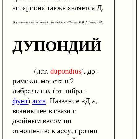
ассариона также является Д.
(Нумизматический словарь. 4-е издание. / Зварич В.В. / Львов, 1980)
ДУПОНДИЙ
(лат.
dupondius
), др.-
римская монета в 2
либральных (от либра -
фунт
)
асса
. Название «Д.»,
возникшее в связи с
двойным весом по
отношению к ассу, прочно