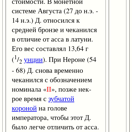
стоимости. В монетной
системе Августа (27 до н.э. -
14 н.э.) Д. относился к
средней бронзе и чеканился
в отличие от асса в латуни.
Его вес составлял 13,64 г
1
(
/
унции
). При Нероне (54
2
- 68) Д. снова временно
чеканился с обозначением
номинала «
II
», позже нек-
рое время с
зубчатой
короной
на голове
императора, чтобы этот Д.
было легче отличить от асса.