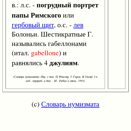
погрудный портрет
в.: л.с. -
папы Римского
или
гербовый щит
, о.с. -
лев
Болоньи. Шестикратные Г.
назывались габеллонами
(итал.
gabellone
) и
джулиям
равнялись 4
.
(Словарь нумизмата: Пер. с нем. /Х.Фенглер, Г.Гироу, В.Унгер/ 2-е
изд., перераб. и доп. - М.: Радио и связь, 1993)
(c)
Словарь нумизмата