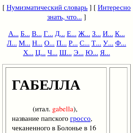
[
Нумизматический словарь
] [
Интересно
знать, что...
]
А...
Б...
В...
Г...
Д...
Е...
Ж...
З...
И...
К...
Л...
М...
Н...
О...
П...
Р...
С...
Т...
У...
Ф...
Х...
Ц...
Ч...
Ш...
Э...
Ю...
Я...
ГАБЕЛЛА
(итал.
gabella
),
название папского
гроссо
,
чеканенного в Болонье в 16