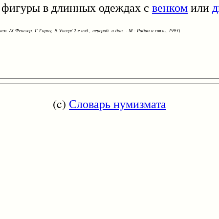
. фигуры в длинных одеждах с
венком
или
д
ем. /Х.Фенглер, Г.Гироу, В.Унгер/ 2-е изд., перераб. и доп. - М.: Радио и связь, 1993)
(c)
Словарь нумизмата