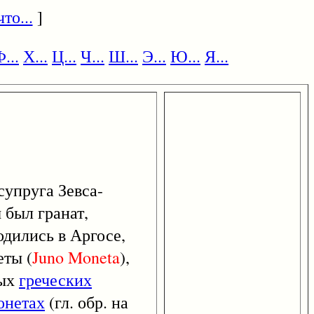
то...
]
...
Х...
Ц...
Ч...
Ш...
Э...
Ю...
Я...
 супруга Зевса-
 был гранат,
одились в Аргосе,
ты (
Juno
Moneta
),
рых
греческих
онетах
(гл. обр. на