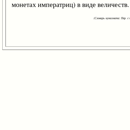
монетах императриц) в виде величеств
(Словарь нумизмата: Пер. с н