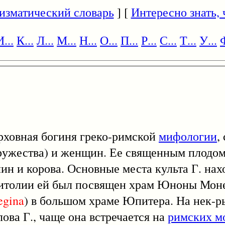
изматический словарь
] [
Интересно знать, ч
И...
К...
Л...
М...
Н...
О...
П...
Р...
С...
Т...
У...
Ф
ерховная богиня греко-римской
мифологии
,
ружества) и женщин. Ее священным плодом
н и корова. Основные места культа Г. нах
питолии ей был посвящен храм Юноны Моне
egina
) в большом храме Юпитера. На нек-
ова Г., чаще она встречается на
римских м