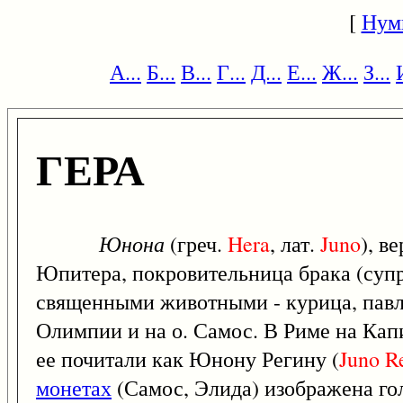
[
Нум
А...
Б...
В...
Г...
Д...
Е...
Ж...
З...
ГЕРА
Юнона
(греч.
Hera
, лат.
Juno
), в
Юпитера, покровительница брака (суп
священными животными - курица, павли
Олимпии и на о. Самос. В Риме на Ка
ее почитали как Юнону Регину (
Juno
R
монетах
(Самос, Элида) изображена гол