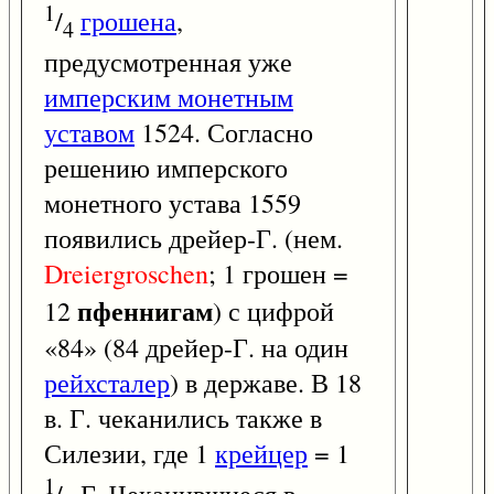
1
/
грошена
,
4
предусмотренная уже
имперским монетным
уставом
1524. Согласно
решению имперского
монетного устава 1559
появились дрейер-Г. (нем.
Dreiergroschen
; 1 грошен =
пфеннигам
12
) с цифрой
«84» (84 дрейер-Г. на один
рейхсталер
) в державе. В 18
в. Г. чеканились также в
Силезии, где 1
крейцер
= 1
1
/
Г. Чеканившиеся в