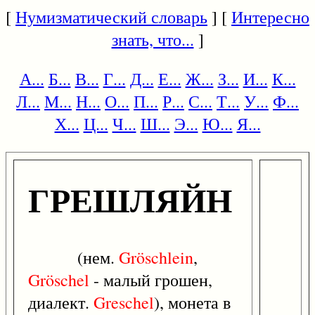
[
Нумизматический словарь
] [
Интересно
знать, что...
]
А...
Б...
В...
Г...
Д...
Е...
Ж...
З...
И...
К...
Л...
М...
Н...
О...
П...
Р...
С...
Т...
У...
Ф...
Х...
Ц...
Ч...
Ш...
Э...
Ю...
Я...
ГРЕШЛЯЙН
(нем.
Gröschlein
,
Gröschel
- малый грошен,
диалект.
Greschel
), монета в