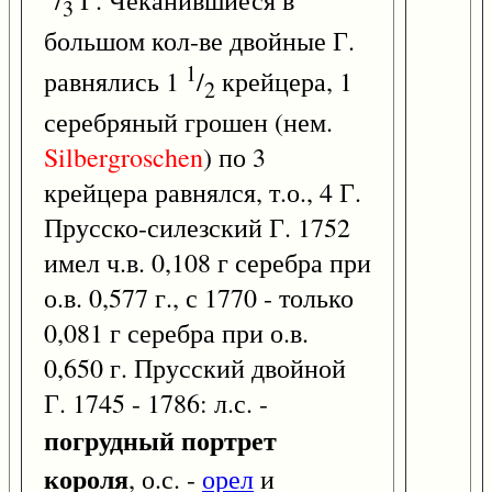
3
большом кол-ве двойные Г.
1
равнялись 1
/
крейцера, 1
2
серебряный грошен (нем.
Silbergroschen
) по 3
крейцера равнялся, т.о., 4 Г.
Прусско-силезский Г. 1752
имел ч.в. 0,108 г серебра при
о.в. 0,577 г., с 1770 - только
0,081 г серебра при о.в.
0,650 г. Прусский двойной
Г. 1745 - 1786: л.с. -
погрудный портрет
короля
, о.с. -
орел
и