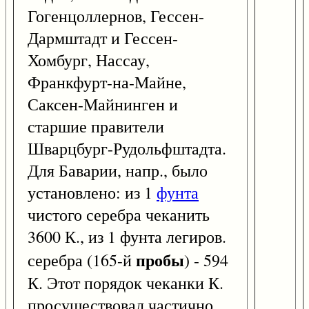
Гогенцоллернов, Гессен-
Дармштадт и Гессен-
Хомбург, Нассау,
Франкфурт-на-Майне,
Саксен-Майнинген и
старшие правители
Шварцбург-Рудольфштадта.
Для Баварии, напр., было
установлено: из 1
фунта
чистого серебра чеканить
3600 К., из 1 фунта легиров.
пробы
серебра (165-й
) - 594
К. Этот порядок чеканки К.
просуществовал частично