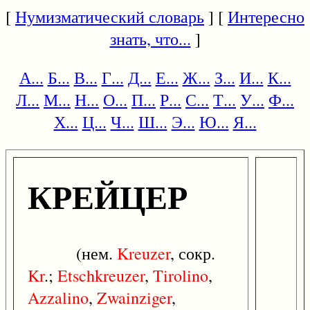
[
Нумизматический словарь
] [
Интересно
знать, что...
]
А...
Б...
В...
Г...
Д...
Е...
Ж...
З...
И...
К...
Л...
М...
Н...
О...
П...
Р...
С...
Т...
У...
Ф...
Х...
Ц...
Ч...
Ш...
Э...
Ю...
Я...
КРЕЙЦЕР
(нем.
Kreuzer
, сокр.
Kr
.;
Etschkreuzer
,
Tirolino
,
Azzalino
,
Zwainziger
,