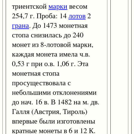
триентской
марки
весом
254,7 г. Проба: 14
лотов
2
грана
. До 1473 монетная
стопа снизилась до 240
монет из 8-лотовой марки,
каждая монета имела ч.в.
0,53 г при о.в. 1,06 г. Эта
монетная стопа
просуществовала с
небольшими отклонениями
до нач. 16 в. В 1482 на м. дв.
Галля (Австрия, Тироль)
впервые были изготовлены
кратные монеты в 6 и 12 К.