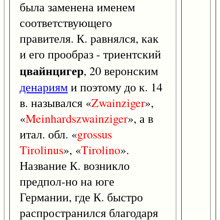
была заменена именем
соответствующего
правителя. К. равнялся, как
и его прообраз - триентский
цвайнцигер
, 20 веронским
денариям
и поэтому до к. 14
в. назывался «
Zwainziger
»,
«
Meinhardszwainziger
», а в
итал. обл. «
grossus
Tirolinus
», «
Tirolino
».
Название К. возникло
предпол-но на юге
Германии, где К. быстро
распространился благодаря