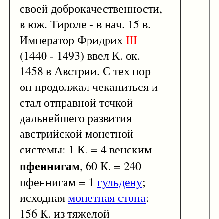
своей доброкачественности,
в юж. Тироле - в нач. 15 в.
Император Фридрих
III
(1440 - 1493) ввел К. ок.
1458 в Австрии. С тех пор
он продолжал чеканиться и
стал отправной точкой
дальнейшего развития
австрийской монетной
системы: 1 К. = 4 венским
пфеннигам
, 60 К. = 240
пфеннигам = 1
гульдену
;
исходная
монетная стопа
:
156 К. из тяжелой