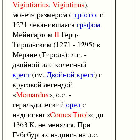
Vigintiarius
,
Vigintinus
),
монета размером с
гроссо
, с
1271 чеканившаяся
графом
Мейнгартом
II
Герц-
Тирольским (1271 - 1295) в
Меране (Тироль): л.с. -
двойной или колесный
крест
(см.
Двойной крест
) с
круговой легендой
«
Meinardus
», о.с. -
геральдический
орел
с
надписью «
Comes
Tirol
»; до
1363 К. не менялся. При
Габсбургах надпись на л.с.