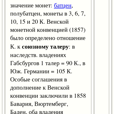
значение монет:
батцен
,
полубатцен, монеты в 3, 6, 7,
10, 15 и 20 К. Венской
монетной конвенцией (1857)
было определено отношение
союзному талеру
К. к
: в
наследств. владениях
Габсбургов 1 талер = 90 К., в
Юж. Германии = 105 К.
Особые соглашения в
дополнение к Венской
конвенции заключили в 1858
Бавария, Вюртемберг,
Баден, оба владения