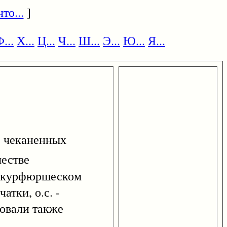
то...
]
...
Х...
Ц...
Ч...
Ш...
Э...
Ю...
Я...
, чеканенных
честве
 в курфюршеском
атки, о.с. -
вовали также