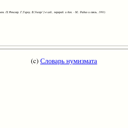
ем. /Х.Фенглер, Г.Гироу, В.Унгер/ 2-е изд., перераб. и доп. - М.: Радио и связь, 1993)
(c)
Словарь нумизмата