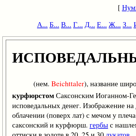
[
Нум
А...
Б...
В...
Г...
Д...
Е...
Ж...
З...
ИСПОВЕДАЛЬНЫ
(нем.
Beichttaler
), название шир
курфюрстом
Саксонским Иоганном-Геор
исповедальных денег. Изображение на 
облачении (поверх лат) с мечом у плеча
саксонский и курфюрш.
гербы
с нашлем
оттиски в золоте в 20, 25 и 30
дукатов
.