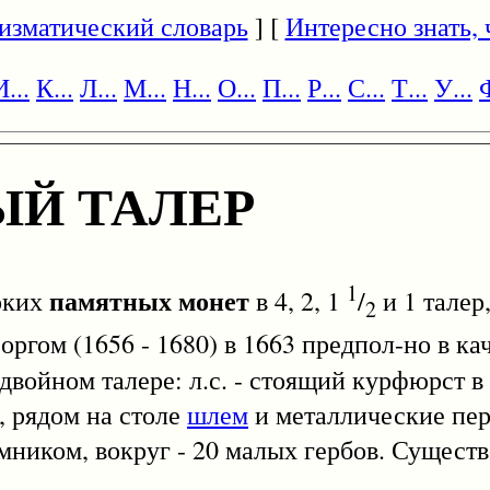
изматический словарь
] [
Интересно знать, ч
И...
К...
Л...
М...
Н...
О...
П...
Р...
С...
Т...
У...
Ф
Й ТАЛЕР
1
памятных монет
оких
в 4, 2, 1
/
и 1 талер
2
гом (1656 - 1680) в 1663 предпол-но в ка
двойном талере: л.с. - стоящий курфюрст
, рядом на столе
шлем
и металлические перч
ником, вокруг - 20 малых гербов. Сущест